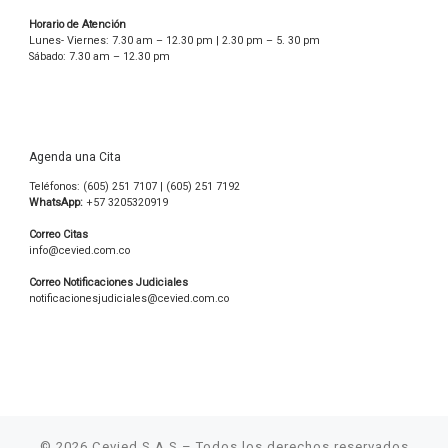
Horario de Atención
Lunes- Viernes: 7.30 am – 12.30 pm | 2.30 pm – 5. 30 pm
Sábado: 7.30 am – 12.30 pm
Agenda una Cita
Teléfonos: (605) 251 7107 | (605) 251 7192
WhatsApp:
+57 3205320919
Correo Citas
info@cevied.com.co
Correo Notificaciones Judiciales
notificacionesjudiciales@cevied.com.co
© 2026
Cevied S.A.S
– Todos los derechos reservados