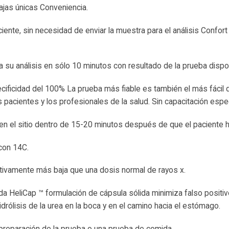
jas únicas Conveniencia.
ciente, sin necesidad de enviar la muestra para el análisis Confort
a su análisis en sólo 10 minutos con resultado de la prueba dispo
cificidad del 100% La prueba más fiable es también el más fácil 
s pacientes y los profesionales de la salud. Sin capacitación espe
 en el sitio dentro de 15-20 minutos después de que el paciente h
con 14C.
cativamente más baja que una dosis normal de rayos x.
da HeliCap ™ formulación de cápsula sólida minimiza falso positi
drólisis de la urea en la boca y en el camino hacia el estómago.
preparación de la prueba o una prueba de comida.