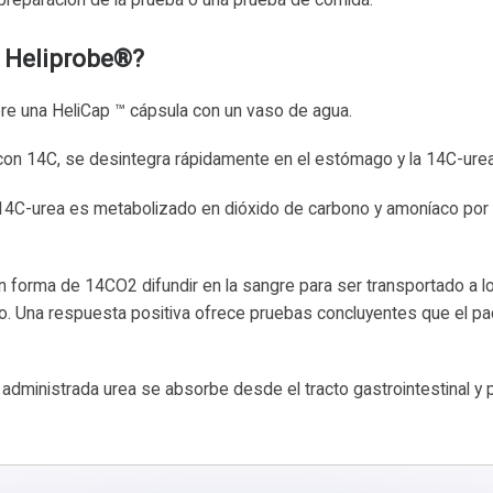
 Heliprobe®?
ere una HeliCap ™ cápsula con un vaso de agua.
con 14C, se desintegra rápidamente en el estómago y la 14C-urea
la 14C-urea es metabolizado en dióxido de carbono y amoníaco por
n forma de 14CO2 difundir en la sangre para ser transportado a 
o. Una respuesta positiva ofrece pruebas concluyentes que el pa
la administrada urea se absorbe desde el tracto gastrointestinal y